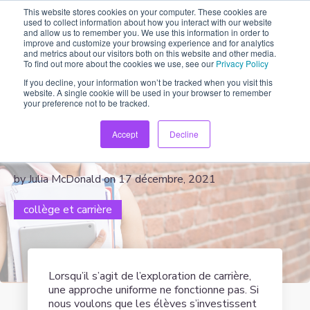
This website stores cookies on your computer. These cookies are
used to collect information about how you interact with our website
and allow us to remember you. We use this information in order to
improve and customize your browsing experience and for analytics
and metrics about our visitors both on this website and other media.
To find out more about the cookies we use, see our
Privacy Policy
If you decline, your information won’t be tracked when you visit this
website. A single cookie will be used in your browser to remember
Comment ChatterHigh offre de
your preference not to be tracked.
l’exploration de carrière
Accept
Decline
personnalisée
by Julia McDonald on 17 décembre, 2021
collège et carrière
Lorsqu’il s’agit de l’exploration de carrière,
une approche uniforme ne fonctionne pas. Si
nous voulons que les élèves s’investissent