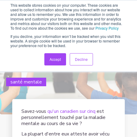
This website stores cookies on your computer. These cookies are
used to collect information about how you interact with our website
and allow us to remember you. We use this information in order to
improve and customize your browsing experience and for analytics
and metrics about our visitors both on this website and other media.
To find out more about the cookies we use, see our
Privacy Policy
If you decline, your information won’t be tracked when you visit this
website. A single cookie will be used in your browser to remember
5 Moyens de Soutenir la Santé
your preference not to be tracked.
Mentale des élèves
Accept
Decline
by Curtis Rurka on 08 juillet, 2021
santé mentale
Savez-vous
qu'un canadien sur cinq
est
personnellement touché par la maladie
mentale au cours de sa vie ?
La plupart d'entre eux atteste avoir vécu