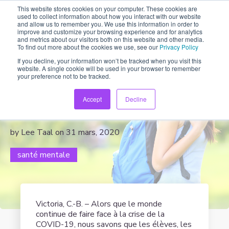
This website stores cookies on your computer. These cookies are
used to collect information about how you interact with our website
and allow us to remember you. We use this information in order to
improve and customize your browsing experience and for analytics
and metrics about our visitors both on this website and other media.
To find out more about the cookies we use, see our
Privacy Policy
If you decline, your information won’t be tracked when you visit this
website. A single cookie will be used in your browser to remember
ChatterHigh offre des modules
your preference not to be tracked.
en ligne gratuits sur la santé
Accept
Decline
mentale
by Lee Taal on 31 mars, 2020
santé mentale
Victoria, C.-B. – Alors que le monde
continue de faire face à la crise de la
COVID-19, nous savons que les élèves, les